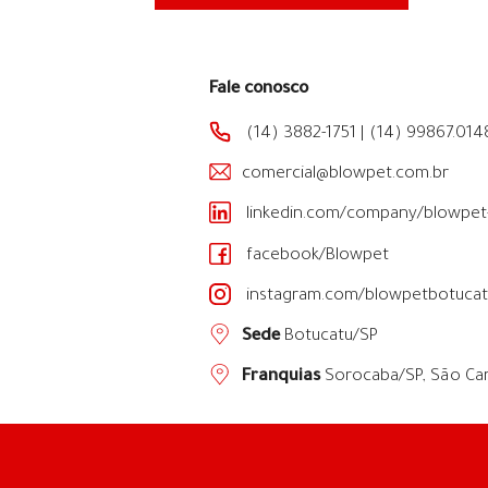
Fale conosco
(14) 3882-1751
|
(14) 99867.014
comercial@blowpet.com.br
linkedin.com/company/blowpet-
facebook/Blowpet
instagram.com/blowpetbotucat
Sede
Botucatu/SP
Franquias
Sorocaba/SP
,
São Car