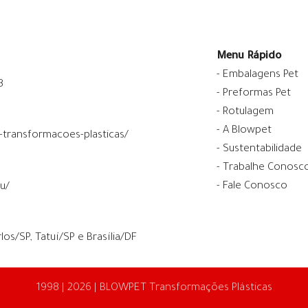
Menu Rápido
- Embalagens Pet
8
- Preformas Pet
- Rotulagem
- A Blowpet
transformacoes-plasticas/
- Sustentabilidade
- Trabalhe Conosc
- Fale Conosco
u/
los/SP
,
Tatuí/SP
e
Brasília/DF
1998 | 2026 | BLOWPET Transformações Plásticas