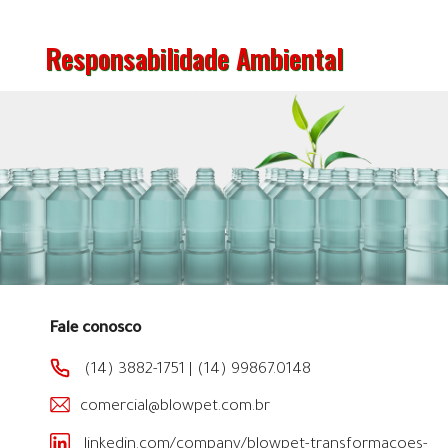
Responsabilidade Ambiental
Fale conosco
(14) 3882-1751
|
(14) 99867.0148
comercial@blowpet.com.br
linkedin.com/company/blowpet-transformacoes-