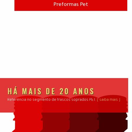
Preformas Pet
HÁ MAIS DE 20 ANOS
Referência no segmento de frascos soprados PET.
[ saiba mais ]