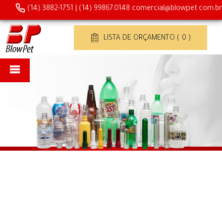
(14) 3882-1751
|
(14) 99867.0148
comercial@blowpet.com.br
LISTA DE ORÇAMENTO ( 0 )