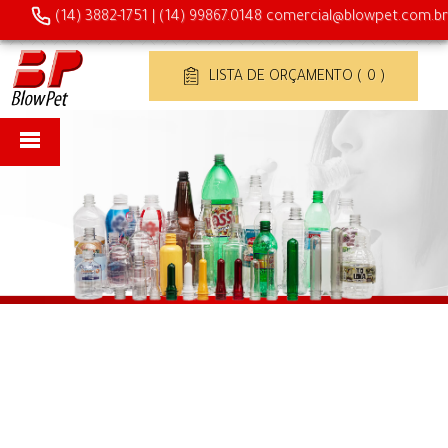
(14) 3882-1751
|
(14) 99867.0148
comercial@blowpet.com.br
LISTA DE ORÇAMENTO ( 0 )