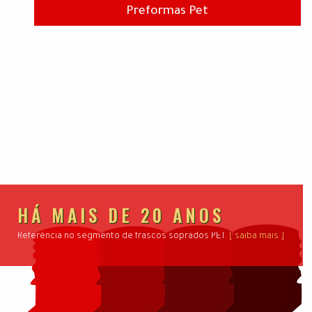
Preformas Pet
HÁ MAIS DE 20 ANOS
Referência no segmento de frascos soprados PET.
[ saiba mais ]