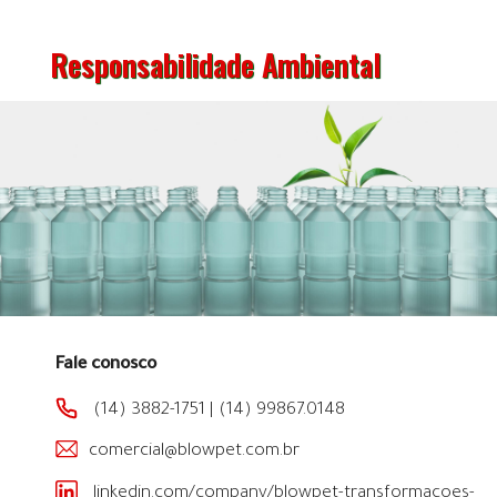
Responsabilidade Ambiental
Fale conosco
(14) 3882-1751
|
(14) 99867.0148
comercial@blowpet.com.br
linkedin.com/company/blowpet-transformacoes-